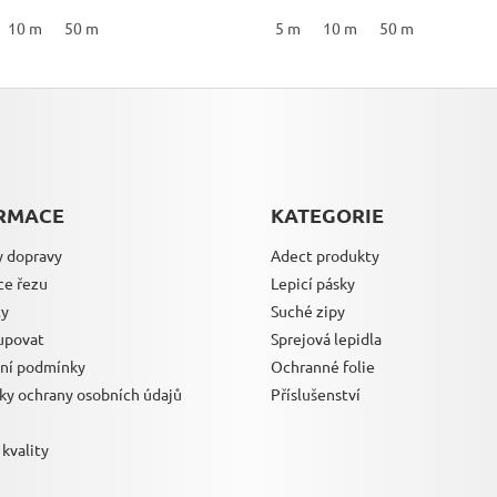
10 m
11 mm
50 m
12 mm
13 mm
14 mm
5 m
15 mm
10 m
16 mm
50 m
17 mm
RMACE
KATEGORIE
 dopravy
Adect produkty
ce řezu
Lepicí pásky
ty
Suché zipy
upovat
Sprejová lepidla
ní podmínky
Ochranné folie
y ochrany osobních údajů
Příslušenství
 kvality