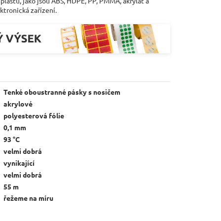
plastů, jako jsou ABS, HDPE, PP, PMMA, akrylát a
ektronická zařízení.
Tenké oboustranné pásky s nosičem
akrylové
polyesterová fólie
0,1 mm
93 °C
velmi dobrá
vynikající
velmi dobrá
55 m
řežeme na míru