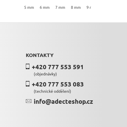
18 mm
19 mm
5 mm
20 mm
6 mm
7 mm
21 mm
8 mm
22 mm
9 mm
23 mm
10 mm
24 mm
11
KONTAKTY
+420 777 553 591
(objednávky)
+420 777 553 083
(technické oddělení)
info@adecteshop.cz