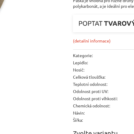
Páska je vhodná pro různé druhy 
polykarbonát, a je ideální pro el
(detailní informace)
Kategorie
:
Lepidlo
:
Nosič
:
Celková tloušťka
:
Teplotní odolnost
:
Odolnost proti UV
:
Odolnost proti vlhkosti
:
Chemická odolnost
:
Návin
:
Šířka
:
Zvolte variantu