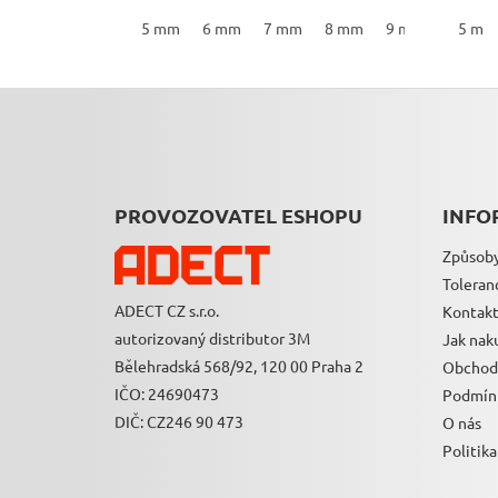
5 mm
6 mm
7 mm
8 mm
9 mm
10 mm
5 m
Z
Á
P
A
T
PROVOZOVATEL ESHOPU
INFO
Í
Způsoby
Toleran
ADECT CZ s.r.o.
Kontak
autorizovaný distributor 3M
Jak nak
Bělehradská 568/92, 120 00 Praha 2
Obchod
IČO: 24690473
Podmínk
DIČ: CZ246 90 473
O nás
Politika