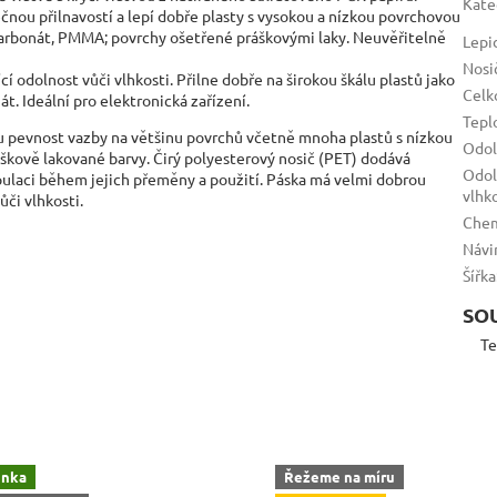
Kate
čnou přilnavostí a lepí dobře plasty s vysokou a nízkou povrchovou
ykarbonát, PMMA; povrchy ošetřené práškovými laky. Neuvěřitelně
Lepi
Nosi
í odolnost vůči vlhkosti. Přilne dobře na širokou škálu plastů jako
Celk
t. Ideální pro elektronická zařízení.
Tepl
u pevnost vazby na většinu povrchů včetně mnoha plastů s nízkou
Odol
áškově lakované barvy. Čirý polyesterový nosič (PET) dodává
Odol
ulaci během jejich přeměny a použití. Páska má velmi dobrou
vlhk
či vlhkosti.
Chem
Návi
Šířka
SO
Te
inka
Řežeme na míru