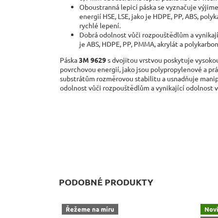
Oboustranná lepicí páska se vyznačuje výjime
energií HSE, LSE, jako je HDPE, PP, ABS, pol
rychlé lepení.
Dobrá odolnost vůči rozpouštědlům a vynikajíc
je ABS, HDPE, PP, PMMA, akrylát a polykarboná
Páska
3M 9629
s dvojitou vrstvou poskytuje vysoko
povrchovou energií, jako jsou polypropylenové a pr
substrátům rozměrovou stabilitu a usnadňuje manip
odolnost vůči rozpouštědlům a vynikající odolnost vů
PODOBNÉ PRODUKTY
Řežeme na míru
Nov