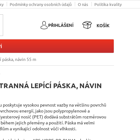
ky
Podmínky ochrany osobních údajů
O nás
Politika kvality
PŘIHLÁŠENÍ
KOŠÍK
NÁKUPNÍ
KOŠÍK
Í
 páska, návin 55 m
M
TRANNÁ LEPÍCÍ PÁSKA, NÁVIN
ou poskytuje vysokou pevnost vazby na většinu povrchů
vrchovou energií, jako jsou polypropylenové a
olyesterový nosič (PET) dodává substrátům rozměrovou
i během jejich přeměny a použití. Páska má velmi
ům a vynikající odolnost vůči vlhkosti.