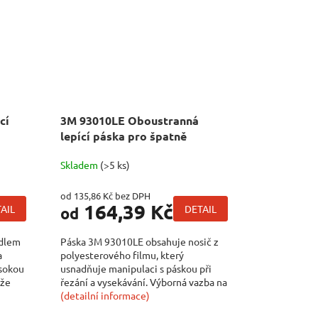
cí
3M 93010LE Oboustranná
lepící páska pro špatně
lepitelné materiály, návin 55 m
Skladem
(>5 ks)
od 135,86 Kč bez DPH
164,39 Kč
AIL
DETAIL
od
idlem
Páska 3M 93010LE obsahuje nosič z
a
polyesterového filmu, který
ysokou
usnadňuje manipulaci s páskou při
ůže
řezání a vysekávání. Výborná vazba na
substráty s...
(detailní informace)