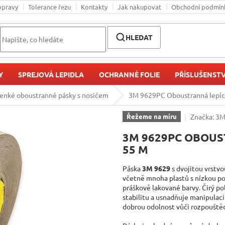
opravy
Tolerance řezu
Kontakty
Jak nakupovat
Obchodní podmín
HLEDAT
Y
SPREJOVÁ LEPIDLA
OCHRANNÉ FOLIE
PŘÍSLUŠENSTV
enké oboustranné pásky s nosičem
3M 9629PC Oboustranná lepící
Značka:
3
Řežeme na míru
3M 9629PC OBOUS
55 M
Páska
3M 9629
s dvojitou vrstv
včetně mnoha plastů s nízkou po
práškově lakované barvy. Čirý p
stabilitu a usnadňuje manipulac
dobrou odolnost vůči rozpouštědl