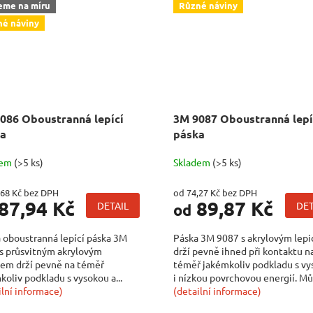
eme na míru
Různé náviny
é náviny
086 Oboustranná lepící
3M 9087 Oboustranná lepí
a
páska
dem
(>5 ks)
Skladem
(>5 ks)
,68 Kč bez DPH
od 74,27 Kč bez DPH
87,94 Kč
89,87 Kč
DETAIL
DET
od
 oboustranná lepící páska 3M
Páska 3M 9087 s akrylovým lep
s průsvitným akrylovým
drží pevně ihned při kontaktu n
lem drží pevně na téměř
téměř jakémkoliv podkladu s v
koliv podkladu s vysokou a...
i nízkou povrchovou energií. M
ilní informace)
spojovat...
(detailní informace)