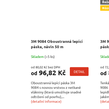
Řež
Různ
3M 9084 Oboustranná lepící
3M 9
páska, návin 50 m
pásk
Skladem
(>5 ks)
Skla
od 80,02 Kč bez DPH
od 72
96,82 Kč
DETAIL
od
od
Oboustranná lepící páska 3M
Tenká
9084 s nosnou vrstvou z netkané
9086 
vlákniny (která umožňuje snadné
lepid
odtržení od povrhu),...
jakém
(detailní informace)
(deta