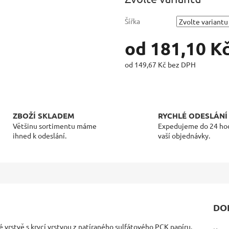
Šířka
od
181,10 K
od
149,67 Kč
bez DPH
Měrná
cena:
ZBOŽÍ SKLADEM
RYCHLÉ ODESLÁNÍ
Většinu sortimentu máme
Expedujeme do 24 ho
ihned k odeslání.
vaší objednávky.
DO
 vrstvě s krycí vrstvou z natíraného sulfátového PCK papíru.