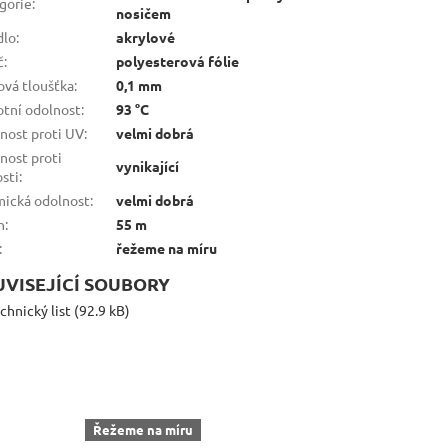
gorie
:
nosičem
dlo
:
akrylové
č
:
polyesterová fólie
ová tloušťka
:
0,1 mm
otní odolnost
:
93 °C
nost proti UV
:
velmi dobrá
nost proti
vynikající
osti
:
ická odolnost
:
velmi dobrá
n
:
55 m
:
řežeme na míru
UVISEJÍCÍ SOUBORY
chnický list (92.9 kB)
Řežeme na míru