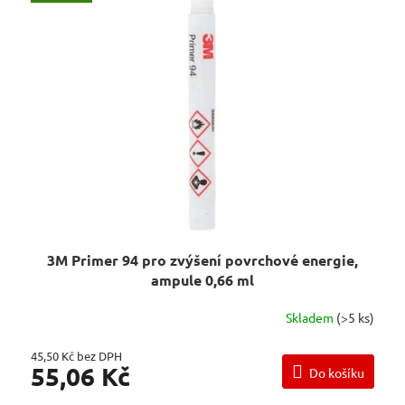
O
P
D
I
U
S
K
P
T
R
Ů
O
D
U
K
T
Ů
3M Primer 94 pro zvýšení povrchové energie,
ampule 0,66 ml
Skladem
(>5 ks)
45,50 Kč bez DPH
55,06 Kč
Do košíku