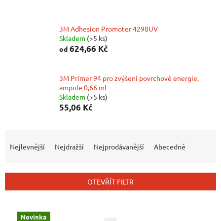
3M Adhesion Promoter 4298UV
Skladem
(>5 ks)
624,66 Kč
od
3M Primer 94 pro zvýšení povrchové energie,
ampule 0,66 ml
Skladem
(>5 ks)
55,06 Kč
Ř
A
Nejlevnější
Nejdražší
Nejprodávanější
Abecedně
Z
E
N
OTEVŘÍT FILTR
Í
P
V
R
Ý
Novinka