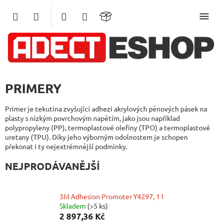
Přejít
na
obsah
PRIMERY
Primer je tekutina zvyšující adhezi akrylových pěnových pásek na
plasty s nízkým povrchovým napětím, jako jsou například
polypropyleny (PP), termoplastové olefiny (TPO) a termoplastové
uretany (TPU). Díky jeho výborným odolnostem je schopen
překonat i ty nejextrémnější podmínky.
NEJPRODÁVANĚJŠÍ
3M Adhesion Promoter Y4297, 1 l
Skladem
(>5 ks)
2 897,36 Kč