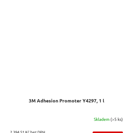
3M Adhesion Promoter Y4297, 1 l
Skladem
(>5 ks)
2 394,51 Kč bez DPH