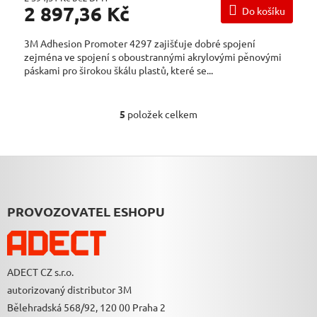
2 897,36 Kč
Do košíku
3M Adhesion Promoter 4297 zajišťuje dobré spojení
zejména ve spojení s oboustrannými akrylovými pěnovými
páskami pro širokou škálu plastů, které se...
5
položek celkem
O
V
L
Á
Z
D
Á
A
P
C
A
PROVOZOVATEL ESHOPU
Í
T
P
Í
R
V
K
ADECT CZ s.r.o.
Y
autorizovaný distributor 3M
V
Ý
Bělehradská 568/92, 120 00 Praha 2