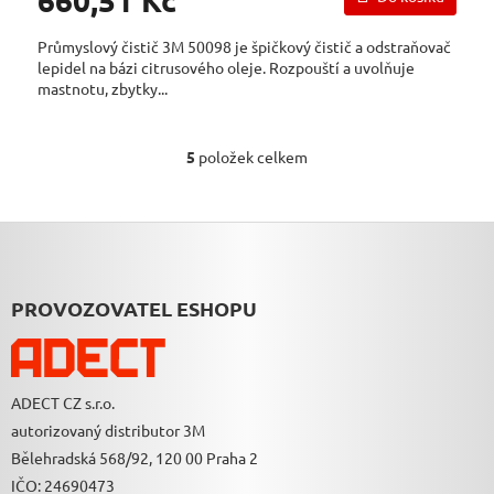
Průmyslový čistič 3M 50098 je špičkový čistič a odstraňovač
lepidel na bázi citrusového oleje. Rozpouští a uvolňuje
mastnotu, zbytky...
5
položek celkem
O
V
L
Á
Z
D
Á
A
P
C
A
PROVOZOVATEL ESHOPU
Í
T
P
Í
R
V
K
ADECT CZ s.r.o.
Y
autorizovaný distributor 3M
V
Ý
Bělehradská 568/92, 120 00 Praha 2
P
IČO: 24690473