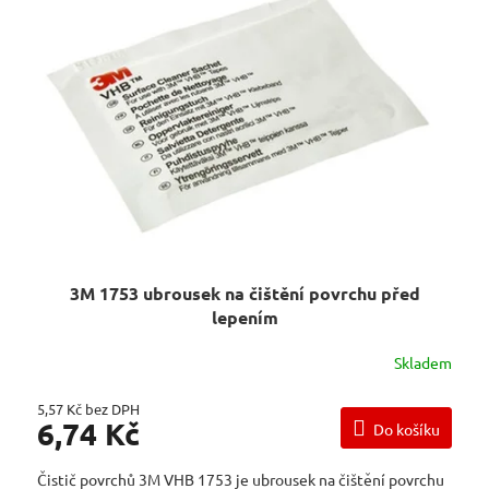
D
I
U
S
K
P
T
R
Ů
O
D
U
K
T
Ů
3M 1753 ubrousek na čištění povrchu před
lepením
Skladem
5,57 Kč bez DPH
6,74 Kč
Do košíku
Čistič povrchů 3M VHB 1753 je ubrousek na čištění povrchu