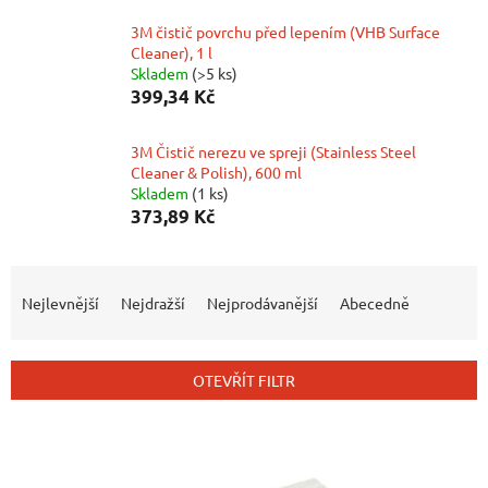
3M čistič povrchu před lepením (VHB Surface
Cleaner), 1 l
Skladem
(>5 ks)
399,34 Kč
3M Čistič nerezu ve spreji (Stainless Steel
Cleaner & Polish), 600 ml
Skladem
(1 ks)
373,89 Kč
Ř
A
Nejlevnější
Nejdražší
Nejprodávanější
Abecedně
Z
E
N
OTEVŘÍT FILTR
Í
P
V
R
Ý
O
P