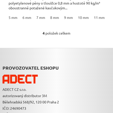
polyetylenové pěny o tloušťce 0,8 mm a hustotě 90 kg/m³
oboustranně potažené kaučukovým...
5 mm
6 mm
7 mm
8 mm
9 mm
10 mm
11 mm
1
4
položek celkem
O
V
L
Á
Z
D
Á
A
P
C
A
PROVOZOVATEL ESHOPU
Í
T
P
Í
R
V
K
ADECT CZ s.r.o.
Y
autorizovaný distributor 3M
V
Ý
Bělehradská 568/92, 120 00 Praha 2
P
IČO: 24690473
I