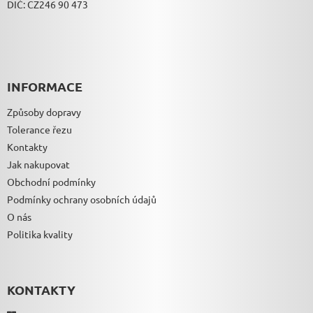
DIČ: CZ246 90 473
S
U
INFORMACE
Způsoby dopravy
Tolerance řezu
Kontakty
Jak nakupovat
Obchodní podmínky
Podmínky ochrany osobních údajů
O nás
Politika kvality
KONTAKTY