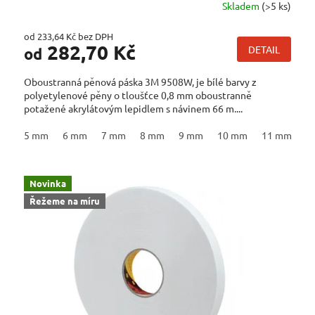
Skladem
(>5 ks)
od 233,64 Kč bez DPH
282,70 Kč
DETAIL
od
Oboustranná pěnová páska 3M 9508W, je bílé barvy z
polyetylenové pěny o tloušťce 0,8 mm oboustranně
potažené akrylátovým lepidlem s návinem 66 m....
5 mm
6 mm
7 mm
8 mm
9 mm
10 mm
11 mm
1
Novinka
Řežeme na míru