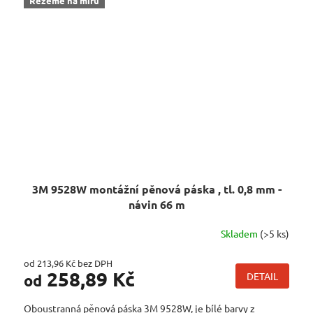
Řežeme na míru
3M 9528W montážní pěnová páska , tl. 0,8 mm -
návin 66 m
Skladem
(>5 ks)
od 213,96 Kč bez DPH
258,89 Kč
DETAIL
od
Oboustranná pěnová páska 3M 9528W, je bílé barvy z