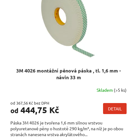
K
P
T
R
Ů
O
D
U
K
T
Ů
3M 4026 montážní pěnová páska , tl. 1,6 mm -
návin 33 m
Skladem
(>5 ks)
od 367,56 Kč bez DPH
444,75 Kč
DETAIL
od
Páska 3M 4026 je tvořena 1,6 mm silnou vrstvou
polyuretanové pěny o hustotě 290 kg/m³, na níž je po obou
stranách nanesena vrstva akrylátového...