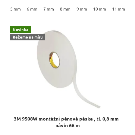
5 mm
6 mm
7 mm
8 mm
9 mm
10 mm
11 mm
1
Novinka
Řežeme na míru
3M 9508W montážní pěnová páska , tl. 0,8 mm -
návin 66 m