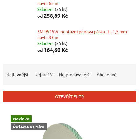
návin 66 m
Skladem
(>5 ks)
258,89 Kč
od
3M 9515W montážní pěnová páska , tl. 1,5 mm -
návin 33 m
Skladem
(>5 ks)
164,60 Kč
od
Ř
A
Nejlevnější
Nejdražší
Nejprodávanější
Abecedně
Z
E
N
OTEVŘÍT FILTR
Í
P
V
R
Ý
Novinka
O
P
Řežeme na míru
D
I
U
S