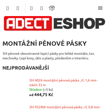
Přejít
na
obsah
MONTÁŽNÍ PĚNOVÉ PÁSKY
3M pěnové oboustranně lepicí pásky pro lehké montáže, tzv.
mechovky. Lepí kovy, sklo a plasty, především v interiéru.
NEJPRODÁVANĚJŠÍ
3M 4026 montážní pěnová páska , tl. 1,6 mm -
návin 33 m
Skladem
(>5 ks)
444,75 Kč
od
3M 9528W montážní pěnová páska , tl. 0,8 mm -