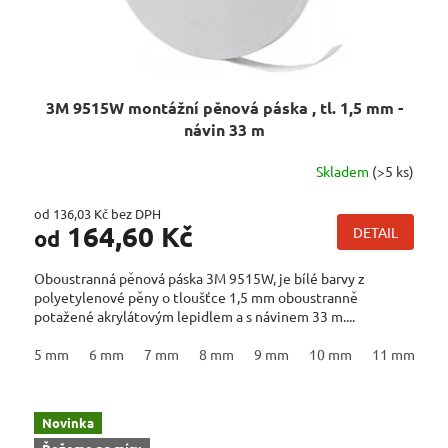
3M 9515W montážní pěnová páska , tl. 1,5 mm -
návin 33 m
Skladem
(>5 ks)
od 136,03 Kč bez DPH
164,60 Kč
DETAIL
od
Oboustranná pěnová páska 3M 9515W, je bílé barvy z
polyetylenové pěny o tloušťce 1,5 mm oboustranně
potažené akrylátovým lepidlem a s návinem 33 m....
5 mm
6 mm
7 mm
8 mm
9 mm
10 mm
11 mm
1
Novinka