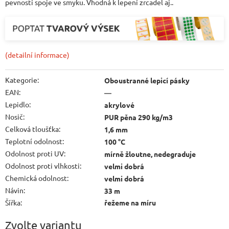
pevností spoje ve smyku. Vhodná k lepení zrcadel aj..
(detailní informace)
Kategorie
:
Oboustranné lepicí pásky
EAN
:
—
Lepidlo
:
akrylové
Nosič
:
PUR pěna 290 kg/m3
Celková tloušťka
:
1,6 mm
Teplotní odolnost
:
100 °C
Odolnost proti UV
:
mírně žloutne, nedegraduje
Odolnost proti vlhkosti
:
velmi dobrá
Chemická odolnost
:
velmi dobrá
Návin
:
33 m
Šířka
:
řežeme na míru
Zvolte variantu