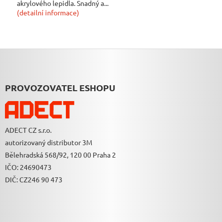
akrylového lepidla. Snadný a...
(detailní informace)
Z
Á
P
A
PROVOZOVATEL ESHOPU
T
Í
ADECT CZ s.r.o.
autorizovaný distributor 3M
Bělehradská 568/92, 120 00 Praha 2
IČO: 24690473
DIČ: CZ246 90 473