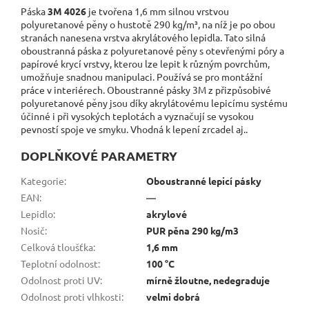
Páska
3M 4026
je tvořena 1,6 mm silnou vrstvou
polyuretanové pěny o hustotě 290 kg/m³, na níž je po obou
stranách nanesena vrstva akrylátového lepidla. Tato silná
oboustranná páska z polyuretanové pěny s otevřenými póry a
papírové krycí vrstvy, kterou lze lepit k různým povrchům,
umožňuje snadnou manipulaci. Používá se pro montážní
práce v interiérech. Oboustranné pásky 3M z přizpůsobivé
polyuretanové pěny jsou díky akrylátovému lepicímu systému
účinné i při vysokých teplotách a vyznačují se vysokou
pevností spoje ve smyku. Vhodná k lepení zrcadel aj..
DOPLŇKOVÉ PARAMETRY
Kategorie
:
Oboustranné lepicí pásky
EAN
:
—
Lepidlo
:
akrylové
Nosič
:
PUR pěna 290 kg/m3
Celková tloušťka
:
1,6 mm
Teplotní odolnost
:
100 °C
Odolnost proti UV
:
mírně žloutne, nedegraduje
Odolnost proti vlhkosti
:
velmi dobrá