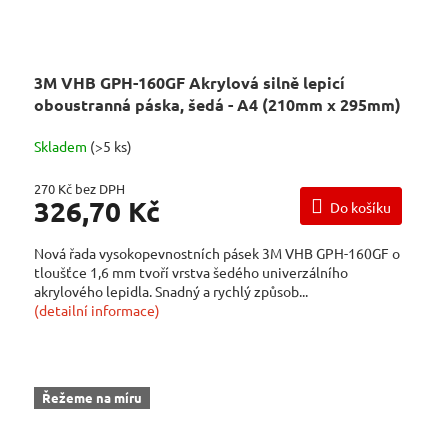
3M VHB GPH-160GF Akrylová silně lepicí
oboustranná páska, šedá - A4 (210mm x 295mm)
Skladem
(>5 ks)
270 Kč bez DPH
326,70 Kč
Do košíku
Nová řada vysokopevnostních pásek 3M VHB GPH-160GF o
tloušťce 1,6 mm tvoří vrstva šedého univerzálního
akrylového lepidla. Snadný a rychlý způsob...
(detailní informace)
Řežeme na míru