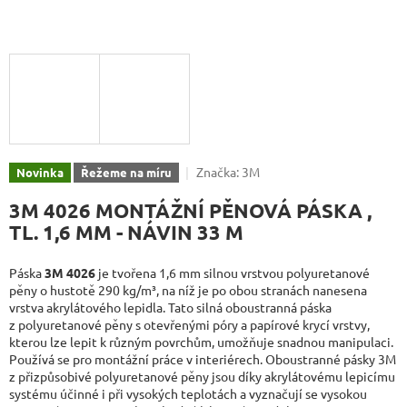
Značka:
3M
Novinka
Řežeme na míru
3M 4026 MONTÁŽNÍ PĚNOVÁ PÁSKA ,
TL. 1,6 MM - NÁVIN 33 M
Páska
3M 4026
je tvořena 1,6 mm silnou vrstvou polyuretanové
pěny o hustotě 290 kg/m³, na níž je po obou stranách nanesena
vrstva akrylátového lepidla. Tato silná oboustranná páska
z polyuretanové pěny s otevřenými póry a papírové krycí vrstvy,
kterou lze lepit k různým povrchům, umožňuje snadnou manipulaci.
Používá se pro montážní práce v interiérech. Oboustranné pásky 3M
z přizpůsobivé polyuretanové pěny jsou díky akrylátovému lepicímu
systému účinné i při vysokých teplotách a vyznačují se vysokou