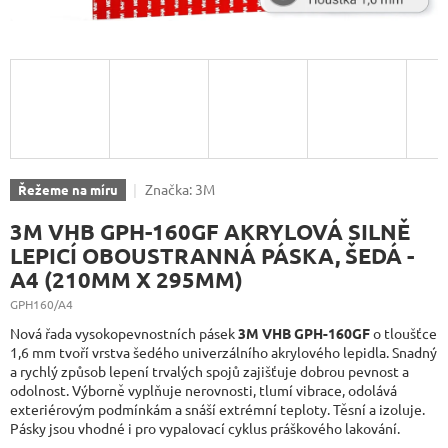
Značka:
3M
Řežeme na míru
3M VHB GPH-160GF AKRYLOVÁ SILNĚ
LEPICÍ OBOUSTRANNÁ PÁSKA, ŠEDÁ -
A4 (210MM X 295MM)
GPH160/A4
Nová řada vysokopevnostních pásek
3M VHB GPH-160GF
o tloušťce
1,6 mm tvoří vrstva šedého univerzálního akrylového lepidla. Snadný
a rychlý způsob lepení trvalých spojů zajišťuje dobrou pevnost a
odolnost. Výborně vyplňuje nerovnosti, tlumí vibrace, odolává
exteriérovým podmínkám a snáší extrémní teploty. Těsní a izoluje.
Pásky jsou vhodné i pro vypalovací cyklus práškového lakování.