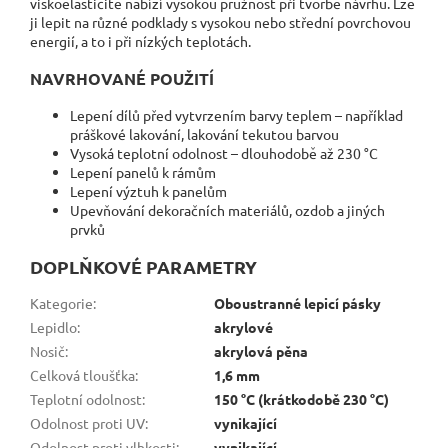
viskoelasticitě nabízí vysokou pružnost při tvorbě návrhu. Lze
ji lepit na různé podklady s vysokou nebo střední povrchovou
energií, a to i při nízkých teplotách.
NAVRHOVANÉ POUŽITÍ
Lepení dílů před vytvrzením barvy teplem – například
práškové lakování, lakování tekutou barvou
Vysoká teplotní odolnost – dlouhodobě až 230 °C
Lepení panelů k rámům
Lepení výztuh k panelům
Upevňování dekoračních materiálů, ozdob a jiných
prvků
DOPLŇKOVÉ PARAMETRY
Kategorie
:
Oboustranné lepicí pásky
Lepidlo
:
akrylové
Nosič
:
akrylová pěna
Celková tloušťka
:
1,6 mm
Teplotní odolnost
:
150 °C (krátkodobě 230 °C)
Odolnost proti UV
:
vynikající
Odolnost proti vlhkosti
:
vynikající