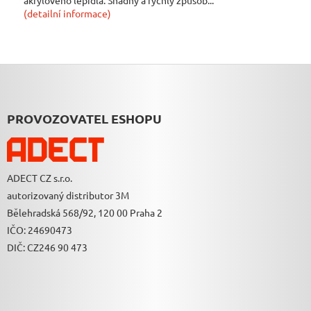
(detailní informace)
Z
Á
P
A
PROVOZOVATEL ESHOPU
T
Í
ADECT CZ s.r.o.
autorizovaný distributor 3M
Bělehradská 568/92, 120 00 Praha 2
IČO: 24690473
DIČ: CZ246 90 473