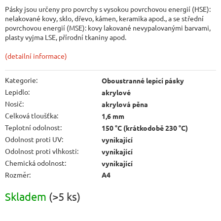
Pásky jsou určeny pro povrchy s vysokou povrchovou energií (HSE):
nelakované kovy, sklo, dřevo, kámen, keramika apod., a se střední
povrchovou energií (MSE): kovy lakované nevypalovanými barvami,
plasty vyjma LSE, přírodní tkaniny apod.
(detailní informace)
Kategorie
:
Oboustranné lepicí pásky
Lepidlo
:
akrylové
Nosič
:
akrylová pěna
Celková tloušťka
:
1,6 mm
Teplotní odolnost
:
150 °C (krátkodobě 230 °C)
Odolnost proti UV
:
vynikající
Odolnost proti vlhkosti
:
vynikající
Chemická odolnost
:
vynikající
Rozměr
:
A4
Skladem
(>5 ks)