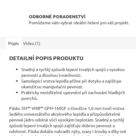
ODBORNÉ PORADENSTVÍ
Pomůžeme vám vybrat ideální řešení pro váš projekt.
Popis
Videa (1)
DETAILNÍ POPIS PRODUKTU
Snadný a rychlý způsob lepení trvalých spojů s vysokou
pevností a dlouhou trvanlivostí.
Samolepicí vrstva lepidla přilne při dotyku a zajišťuje
okamžitou manipulační pevnost.
Prakticky neviditelné upevnění při zachování hladkých
povrchů.
Pásku 3M™ VHB™ GPH-160GF o tloušťce 1,6 mm tvoří vrstva
šedého univerzálního akrylového lepidla a přizpůsobitelné
pěnové jádro odolné vůči vysokým teplotám. Snadný a rychlý
způsob lepení trvalých spojů zajišťuje dobrou pevnost a
odolnost. Páska dokáže nahradit nýty, svary i šrouby a díky své