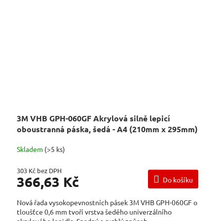
3M VHB GPH-060GF Akrylová silně lepicí
oboustranná páska, šedá - A4 (210mm x 295mm)
Skladem
(>5 ks)
303 Kč bez DPH
366,63 Kč
Do košíku
Nová řada vysokopevnostních pásek 3M VHB GPH-060GF o
tloušťce 0,6 mm tvoří vrstva šedého univerzálního
akrylového lepidla. Snadný a rychlý způsob...