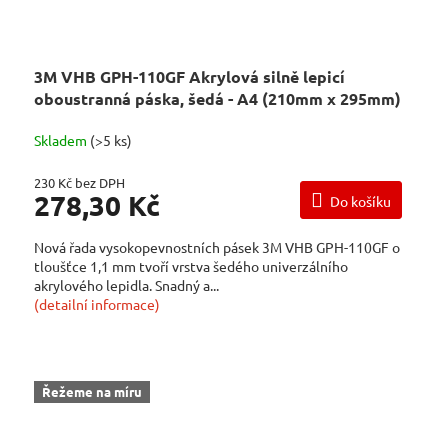
3M VHB GPH-110GF Akrylová silně lepicí
oboustranná páska, šedá - A4 (210mm x 295mm)
Skladem
(>5 ks)
230 Kč bez DPH
278,30 Kč
Do košíku
Nová řada vysokopevnostních pásek 3M VHB GPH-110GF o
tloušťce 1,1 mm tvoří vrstva šedého univerzálního
akrylového lepidla. Snadný a...
(detailní informace)
Řežeme na míru