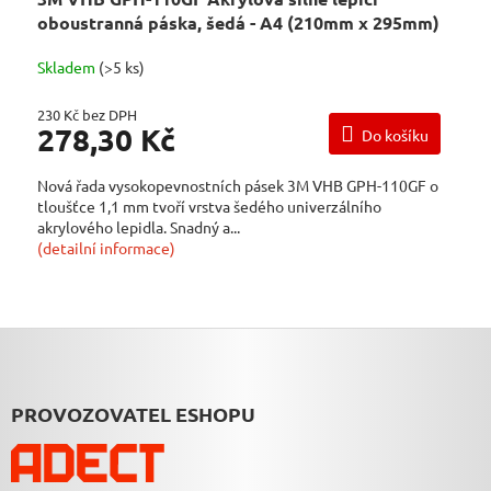
oboustranná páska, šedá - A4 (210mm x 295mm)
Skladem
(>5 ks)
230 Kč bez DPH
278,30 Kč
Do košíku
Nová řada vysokopevnostních pásek 3M VHB GPH-110GF o
tloušťce 1,1 mm tvoří vrstva šedého univerzálního
akrylového lepidla. Snadný a...
(detailní informace)
Z
Á
P
A
PROVOZOVATEL ESHOPU
T
Í