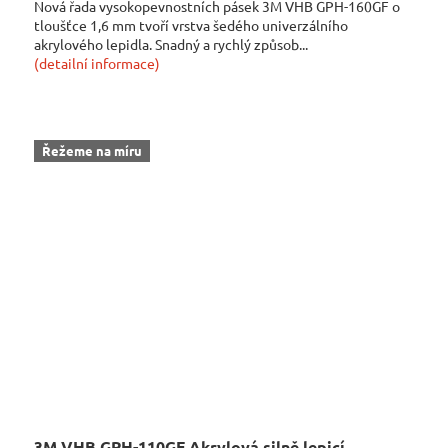
Nová řada vysokopevnostních pásek 3M VHB GPH-160GF o
tloušťce 1,6 mm tvoří vrstva šedého univerzálního
akrylového lepidla. Snadný a rychlý způsob...
(detailní informace)
Řežeme na míru
3M VHB GPH-110GF Akrylová silně lepicí