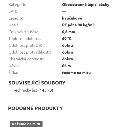
Kategorie
:
Oboustranné lepicí pásky
EAN
:
—
Lepidlo
:
kaučukové
Nosič
:
PE pěna 90 kg/m3
Celková tloušťka
:
0,8 mm
Teplotní odolnost
:
60 °C
Odolnost proti UV
:
dobrá
Odolnost proti vlhkosti
:
dobrá
Chemická odolnost
:
dobrá
Návin
:
66 m
Šířka
:
řežeme na míru
SOUVISEJÍCÍ SOUBORY
Technický list (143 kB)
PODOBNÉ PRODUKTY
Řežeme na míru