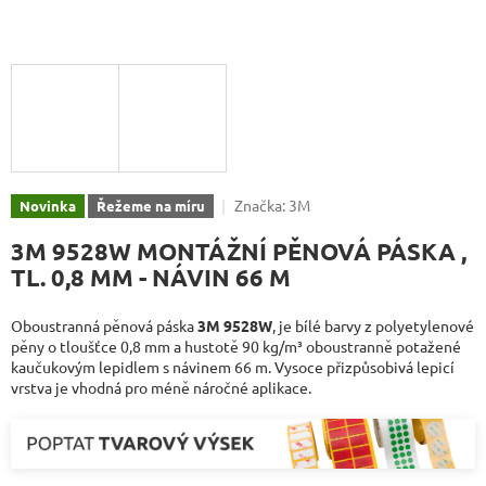
Značka:
3M
Novinka
Řežeme na míru
3M 9528W MONTÁŽNÍ PĚNOVÁ PÁSKA ,
TL. 0,8 MM - NÁVIN 66 M
Oboustranná pěnová páska
3M 9528W
, je bílé barvy z polyetylenové
pěny o tloušťce 0,8 mm a hustotě 90 kg/m³ oboustranně potažené
kaučukovým lepidlem s návinem 66 m.
Vysoce přizpůsobivá lepicí
vrstva je vhodná pro méně náročné aplikace.