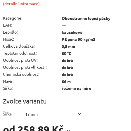
(detailní informace)
Kategorie
:
Oboustranné lepicí pásky
EAN
:
—
Lepidlo
:
kaučukové
Nosič
:
PE pěna 90 kg/m3
Celková tloušťka
:
0,8 mm
Teplotní odolnost
:
60 °C
Odolnost proti UV
:
dobrá
Odolnost proti vlhkosti
:
dobrá
Chemická odolnost
:
dobrá
Návin
:
66 m
Šířka
:
řežeme na míru
Zvolte variantu
Šířka
od
258,89 Kč