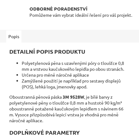
ODBORNÉ PORADENSTVÍ
Pomůžeme vám vybrat ideální řešení pro váš projekt.
Popis
DETAILNÍ POPIS PRODUKTU
Polyetylenová pěna s uzavřenými póry o tloušťce 0,8
mm a vrstvou kaučukového lepidla po obou stranách.
Určena pro méně náročné aplikace
Zamýšlené použití je například pro sestavy displejů
(POS), lehká loga, jmenovky apod.
Oboustranná pěnová páska
3M 9528W
, je bílé barvy z
polyetylenové pěny o tloušťce 0,8 mm a hustotě 90 kg/m³
oboustranně potažené kaučukovým lepidlem s návinem 66
m.
Vysoce přizpůsobivá lepicí vrstva je vhodná pro méně
náročné aplikace.
DOPLŇKOVÉ PARAMETRY