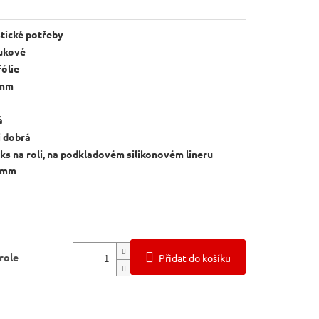
tické potřeby
ukové
ólie
 mm
á
i dobrá
ks na roli, na podkladovém silikonovém lineru
 mm
 role
Přidat do košíku