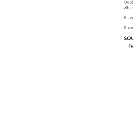
Odol
vlhk
Bale
Roz
SO
Te