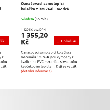
Označovací samolepicí
á
kolečka z 3M 764i - modrá
Skladem
(>5 role)
1 120 Kč bez DPH
1 355,20
Kč
šíku
Do košíku
z
Označovací samolepicí kolečka z
y z
materiálu 3M 764i jsou vyrobeny z
itním
kvalitního PVC materiálu s kvalitním
yužít
kaučukovým lepidlem. Dají se využít
na...
(detailní informace)