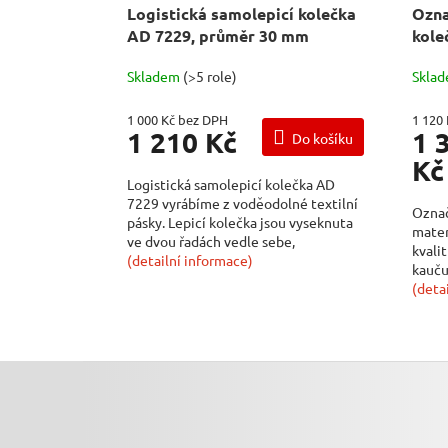
Logistická samolepicí kolečka
Ozna
AD 7229, průměr 30 mm
kole
Skladem
(>5 role)
Skla
1 000 Kč bez DPH
1 120
1 210 Kč
1 
Do košíku
Kč
Logistická samolepicí kolečka AD
7229 vyrábíme z voděodolné textilní
Označ
pásky. Lepicí kolečka jsou vyseknuta
mater
ve dvou řadách vedle sebe,
kvali
nalaminována...
(detailní informace)
kauču
na...
(deta
Z
Á
P
A