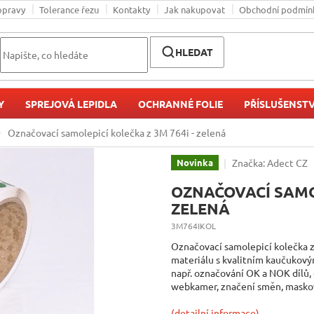
opravy
Tolerance řezu
Kontakty
Jak nakupovat
Obchodní podmín
HLEDAT
Y
SPREJOVÁ LEPIDLA
OCHRANNÉ FOLIE
PŘÍSLUŠENSTV
Označovací samolepicí kolečka z 3M 764i - zelená
Značka:
Adect CZ
Novinka
OZNAČOVACÍ SAMOL
ZELENÁ
3M764IKOL
Označovací samolepicí kolečka z
materiálu s kvalitním kaučukovým 
např. označování OK a NOK dílů,
webkamer, značení směn, masková
(detailní informace)