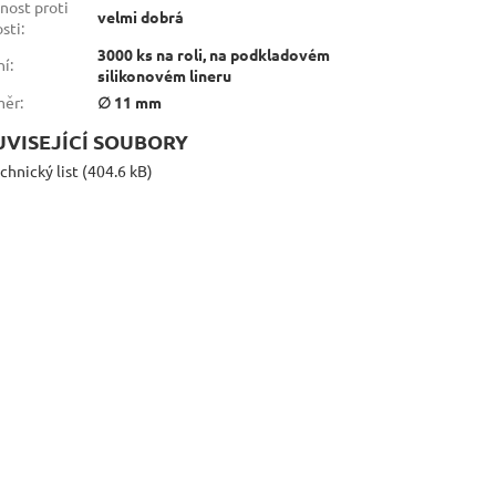
nost proti
velmi dobrá
osti
:
3000 ks na roli, na podkladovém
ní
:
silikonovém lineru
měr
:
∅ 11 mm
UVISEJÍCÍ SOUBORY
chnický list (404.6 kB)