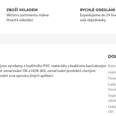
ZBOŽÍ SKLADEM
RYCHLÉ ODESLÁNÍ
Většinu sortimentu máme
Expedujeme do 24 ho
ihned k odeslání.
vaší objednávky.
DO
 jsou vyrobeny z kvalitního PVC materiálu s kvalitním kaučukovým
Kate
 např. označování OK a NOK dílů, označování produktů různými
Lepi
ání a na spoustu jiných aplikací.
Nosi
Celk
tlou
Tepl
odol
Odol
UV
: