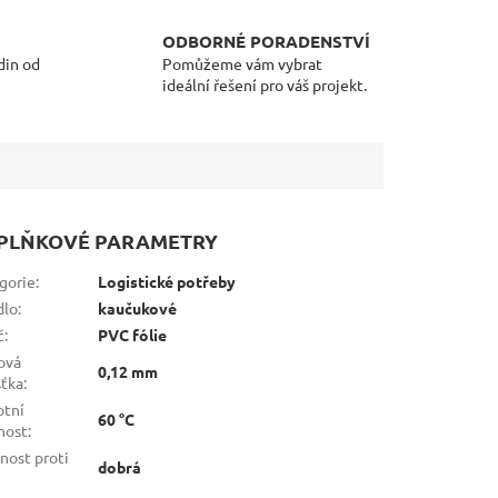
ODBORNÉ PORADENSTVÍ
din od
Pomůžeme vám vybrat
ideální řešení pro váš projekt.
PLŇKOVÉ PARAMETRY
gorie
:
Logistické potřeby
dlo
:
kaučukové
č
:
PVC fólie
ová
0,12 mm
šťka
:
otní
60 °C
nost
:
nost proti
dobrá