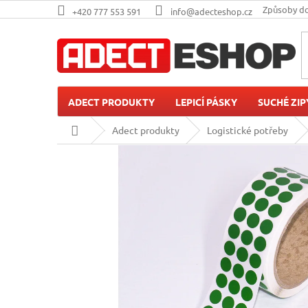
Přejít
Způsoby d
+420 777 553 591
info@adecteshop.cz
na
obsah
ADECT PRODUKTY
LEPICÍ PÁSKY
SUCHÉ ZIP
Domů
Adect produkty
Logistické potřeby