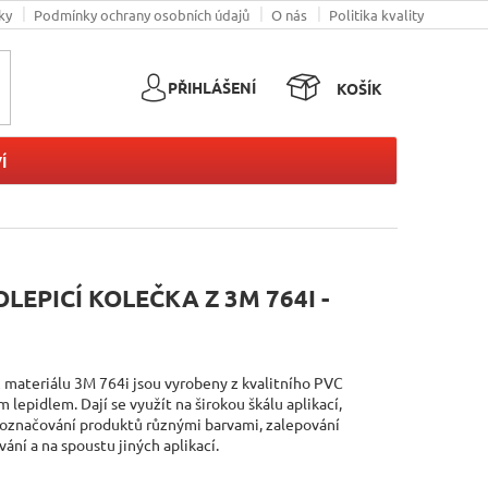
ky
Podmínky ochrany osobních údajů
O nás
Politika kvality
PŘIHLÁŠENÍ
KOŠÍK
NÁKUPNÍ
KOŠÍK
Í
EPICÍ KOLEČKA Z 3M 764I -
 materiálu 3M 764i jsou vyrobeny z kvalitního PVC
lepidlem. Dají se využít na širokou škálu aplikací,
 označování produktů různými barvami, zalepování
ní a na spoustu jiných aplikací.