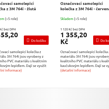
čovací samolepicí
Označovací samolepicí
čka z 3M 764i - žlutá
kolečka z 3M 764i - červen
dem
(>5 role)
Skladem
(>5 role)
 Kč bez DPH
1 120 Kč bez DPH
355,20
1 355,20
Kč
Do košíku
Do ko
ovací samolepicí kolečka z
Označovací samolepicí kolečka 
iálu 3M 764i jsou vyrobeny z
materiálu 3M 764i jsou vyroben
tního PVC materiálu s kvalitním
kvalitního PVC materiálu s kval
kovým lepidlem. Dají se využít
kaučukovým lepidlem. Dají se v
ilní informace)
na...
(detailní informace)