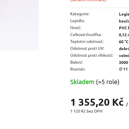
Kategorie
:
Logis
Lepidlo
:
kauč
Nosič
:
PVC f
Celková tloušťka
:
0,12
Teplotní odolnost
:
60 °C
Odolnost proti UV
:
dobr
Odolnost proti vlhkosti
:
velm
Balení
:
3000 
Rozměr
:
∅ 11
Skladem
(>5 role)
1 355,20 Kč
/
1 120 Kč bez DPH
Měrná
cena: