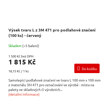
Výsek tvaru L z 3M 471 pro podlahové značení
(100 ks) - červený
Skladem
(>5 balení)
1 500 Kč bez DPH
1 815 Kč
Do košíku
Měrná
18,15 Kč / 1 ks
cena:
Samolepící podlahové značení ve tvaru L 100 mm x 100 mm
z materiálu 3M 471 pro označování ve výrobě - místa na
palety ve skladových či výrobních...
(detailní informace)