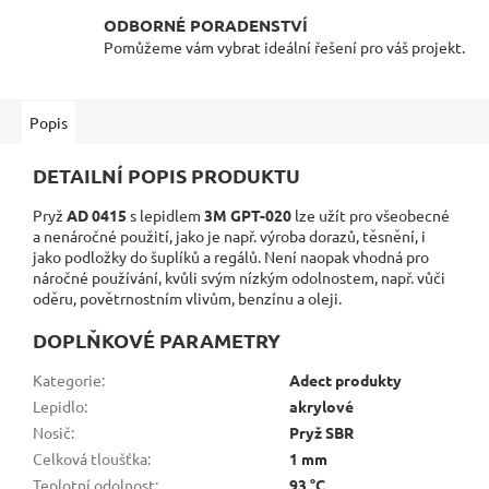
ODBORNÉ PORADENSTVÍ
Pomůžeme vám vybrat ideální řešení pro váš projekt.
Popis
DETAILNÍ POPIS PRODUKTU
Pryž
AD 0415
s lepidlem
3M GPT-020
lze užít pro všeobecné
a nenáročné použití, jako je např. výroba dorazů, těsnění, i
jako podložky do šuplíků a regálů. Není naopak vhodná pro
náročné používání, kvůli svým nízkým odolnostem, např. vůči
oděru, povětrnostním vlivům, benzínu a oleji.
DOPLŇKOVÉ PARAMETRY
Kategorie
:
Adect produkty
Lepidlo
:
akrylové
Nosič
:
Pryž SBR
Celková tloušťka
:
1 mm
Teplotní odolnost
:
93 °C