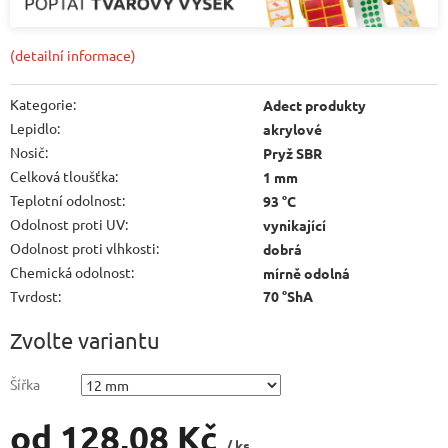
(detailní informace)
Kategorie
:
Adect produkty
Lepidlo
:
akrylové
Nosič
:
Pryž SBR
Celková tloušťka
:
1 mm
Teplotní odolnost
:
93 °C
Odolnost proti UV
:
vynikající
Odolnost proti vlhkosti
:
dobrá
Chemická odolnost
:
mírně odolná
Tvrdost
:
70 °ShA
Zvolte variantu
Šířka
od
128,08 Kč
/ ks