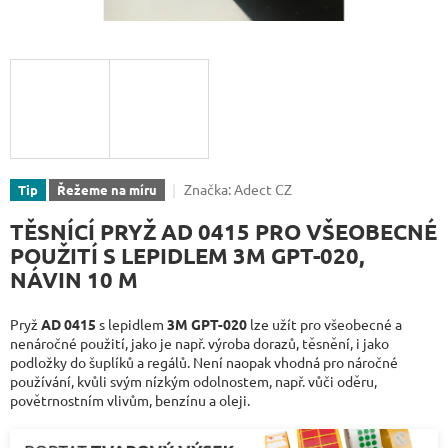
Značka:
Adect CZ
Tip
Řežeme na míru
TĚSNÍCÍ PRYŽ AD 0415 PRO VŠEOBECNÉ
POUŽITÍ S LEPIDLEM 3M GPT-020,
NÁVIN 10 M
Pryž
AD 0415
s lepidlem
3M GPT-020
lze užít pro všeobecné a
nenáročné použití, jako je např. výroba dorazů, těsnění, i jako
podložky do šuplíků a regálů. Není naopak vhodná pro náročné
používání, kvůli svým nízkým odolnostem, např. vůči oděru,
povětrnostním vlivům, benzínu a oleji.