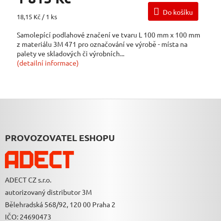
Do košíku
Měrná
18,15 Kč / 1 ks
cena:
Samolepící podlahové značení ve tvaru L 100 mm x 100 mm
z materiálu 3M 471 pro označování ve výrobě - místa na
palety ve skladových či výrobních...
(detailní informace)
Z
Á
P
A
PROVOZOVATEL ESHOPU
T
Í
ADECT CZ s.r.o.
autorizovaný distributor 3M
Bělehradská 568/92, 120 00 Praha 2
IČO: 24690473