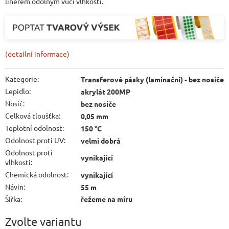
linerem odolným vůči vlhkosti.
(detailní informace)
Kategorie
:
Transferové pásky (laminační) - bez nosiče
Lepidlo
:
akrylát 200MP
Nosič
:
bez nosiče
Celková tloušťka
:
0,05 mm
Teplotní odolnost
:
150 °C
Odolnost proti UV
:
velmi dobrá
Odolnost proti
vynikající
vlhkosti
:
Chemická odolnost
:
vynikající
Návin
:
55 m
Šířka
:
řežeme na míru
Zvolte variantu