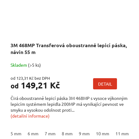
3M 468MP Transferová oboustranně lepicí páska,
návin 55 m
Skladem
(>5 ks)
od 123,31 Kč bez DPH
149,21 Kč
DETAIL
od
Čirá oboustranně lepicí páska 3M 468MP s vysoce výkonným
lepicím systémem lepidla 200MP má vynikající pevnost ve
smyku a vysokou odolnost proti...
(detailní informace)
5 mm
6 mm
7 mm
8 mm
9 mm
10 mm
11 mm
1