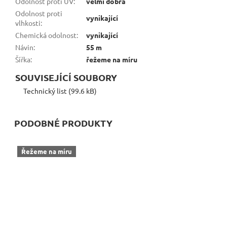
Odolnost proti UV
:
velmi dobrá
Odolnost proti
vynikající
vlhkosti
:
Chemická odolnost
:
vynikající
Návin
:
55 m
Šířka
:
řežeme na míru
SOUVISEJÍCÍ SOUBORY
Technický list (99.6 kB)
PODOBNÉ PRODUKTY
Řežeme na míru