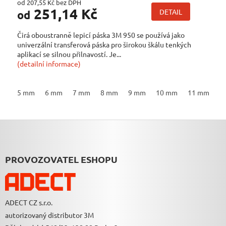
od 207,55 Kč bez DPH
251,14 Kč
DETAIL
od
Čirá oboustranně lepicí páska 3M 950 se používá jako
univerzální transferová páska pro širokou škálu tenkých
aplikací se silnou přilnavostí. Je...
(detailní informace)
5 mm
6 mm
7 mm
8 mm
9 mm
10 mm
11 mm
1
Z
Á
P
A
PROVOZOVATEL ESHOPU
T
Í
ADECT CZ s.r.o.
autorizovaný distributor 3M