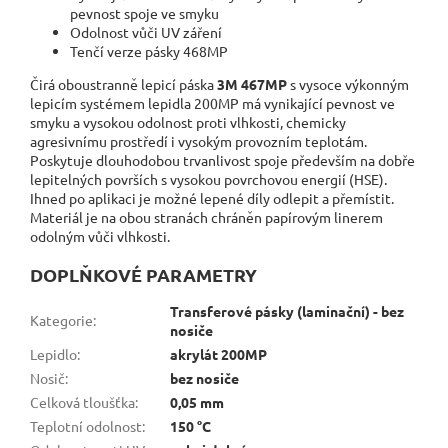
pevnost spoje ve smyku
Odolnost vůči UV záření
Tenčí verze pásky 468MP
Čirá oboustranně lepicí páska
3M 467MP
s vysoce výkonným
lepicím systémem lepidla 200MP má vynikající pevnost ve
smyku a vysokou odolnost proti vlhkosti, chemicky
agresivnímu prostředí i vysokým provozním teplotám.
Poskytuje dlouhodobou trvanlivost spoje především na dobře
lepitelných površích s vysokou povrchovou energií (HSE).
Ihned po aplikaci je možné lepené díly odlepit a přemístit.
Materiál je na obou stranách chráněn papírovým linerem
odolným vůči vlhkosti.
DOPLŇKOVÉ PARAMETRY
Transferové pásky (laminační) - bez
Kategorie
:
nosiče
Lepidlo
:
akrylát 200MP
Nosič
:
bez nosiče
Celková tloušťka
:
0,05 mm
Teplotní odolnost
:
150 °C