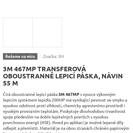
Značka:
3M
Řežeme na míru
3M 467MP TRANSFEROVÁ
OBOUSTRANNĚ LEPICÍ PÁSKA, NÁVIN
55 M
Čirá oboustranně lepicí páska
3M 467MP
s vysoce výkonným
lepicím systémem lepidla 200MP má vynikající pevnost ve smyku a
vysokou odolnost proti vlhkosti, chemicky agresivnímu prostředí i
vysokým provozním teplotám. Poskytuje dlouhodobou trvanlivost
spoje především na dobře lepitelných površích s vysokou
povrchovou energií (HSE). Ihned po aplikaci je možné lepené díly
odlepit a přemístit. Materiál je na obou stranách chráněn papírovým