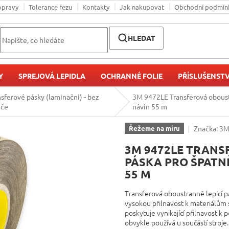
opravy
Tolerance řezu
Kontakty
Jak nakupovat
Obchodní podmín
HLEDAT
Y
SPREJOVÁ LEPIDLA
OCHRANNÉ FOLIE
PŘÍSLUŠENSTV
sferové pásky (laminační) - bez
3M 9472LE Transferová oboustr
iče
návin 55 m
Značka:
3
Řežeme na míru
3M 9472LE TRANS
PÁSKA PRO ŠPATNĚ
55 M
Transferová oboustranně lepicí 
vysokou přilnavost k materiálům 
poskytuje vynikající přilnavost 
obvykle používá u součástí stroj