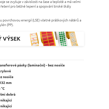
oje se zvyšuje v závislosti na čase a teplotě a má velmi
 řešení pro běžné lepení a spojování široké škály
kou povrchovou energií (LSE) včetně práškových nátěrů a
ylén (PP).
ansferové pásky (laminační) - bez nosiče
krylové
z nosiče
,132 mm
 °C
elmi dobrá
nikající
nikající