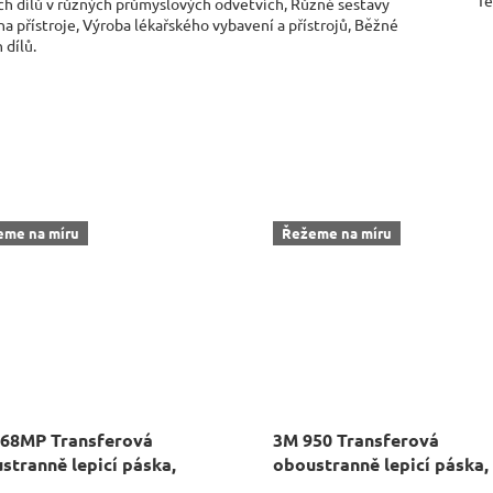
Te
ých dílů v různých průmyslových odvětvích, Různé sestavy
 přístroje, Výroba lékařského vybavení a přístrojů, Běžné
 dílů.
eme na míru
Řežeme na míru
68MP Transferová
3M 950 Transferová
stranně lepicí páska,
oboustranně lepicí páska,
n 55 m
návin 55 m