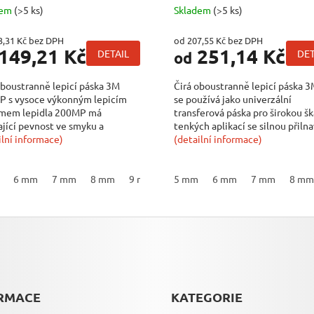
dem
(>5 ks)
Skladem
(>5 ks)
3,31 Kč bez DPH
od 207,55 Kč bez DPH
149,21 Kč
251,14 Kč
DETAIL
DET
od
oboustranně lepicí páska 3M
Čirá oboustranně lepicí páska 
 s vysoce výkonným lepicím
se používá jako univerzální
mem lepidla 200MP má
transferová páska pro širokou šk
ající pevnost ve smyku a
tenkých aplikací se silnou přilna
ou odolnost proti...
ilní informace)
Je...
(detailní informace)
11 mm
6 mm
7 mm
12 mm
8 mm
13 mm
9 mm
14 mm
10 mm
5 mm
15 mm
11 mm
6 mm
16 mm
7 mm
12 mm
17 mm
8 mm
13
RMACE
KATEGORIE