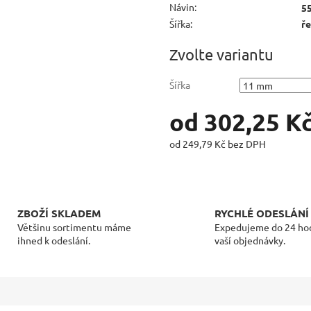
Návin
:
5
Šířka
:
ř
Zvolte variantu
Šířka
od
302,25 K
od
249,79 Kč
bez DPH
Měrná
cena:
ZBOŽÍ SKLADEM
RYCHLÉ ODESLÁNÍ
Většinu sortimentu máme
Expedujeme do 24 ho
ihned k odeslání.
vaší objednávky.