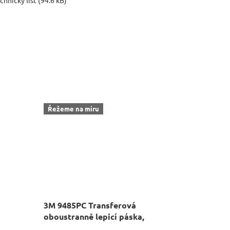
chnický list (94.6 kB)
Řežeme na míru
3M 9485PC Transferová
oboustranně lepicí páska,
návin 55 m