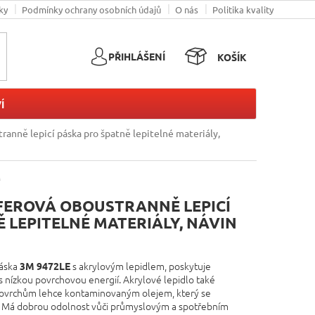
ky
Podmínky ochrany osobních údajů
O nás
Politika kvality
PŘIHLÁŠENÍ
KOŠÍK
NÁKUPNÍ
KOŠÍK
Í
anně lepicí páska pro špatně lepitelné materiály,
M
FEROVÁ OBOUSTRANNĚ LEPICÍ
 LEPITELNÉ MATERIÁLY, NÁVIN
páska
s akrylovým lepidlem, poskytuje
3M 9472LE
s nízkou povrchovou energií. Akrylové lepidlo také
k povrchům lehce kontaminovaným olejem, který se
e. Má dobrou odolnost vůči průmyslovým a spotřebním