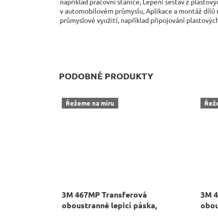
například pracovní stanice, Lepení sestav z plastov
v automobilovém průmyslu, Aplikace a montáž dílů na
průmyslové využití, například připojování plastových
PODOBNÉ PRODUKTY
Řežeme na míru
Řež
3M 467MP Transferová
3M 4
oboustranně lepicí páska,
obou
návin 55 m
návi