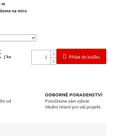
5 m
ežeme na míru
č
/ ks
Přidat do košíku
ODBORNÉ PORADENSTVÍ
din od
Pomůžeme vám vybrat
ideální řešení pro váš projekt.