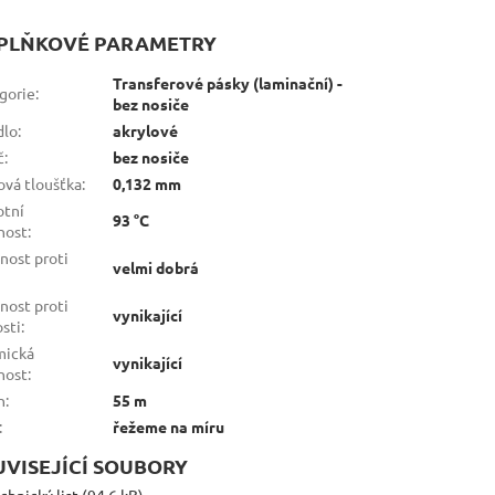
PLŇKOVÉ PARAMETRY
Transferové pásky (laminační) -
gorie
:
bez nosiče
dlo
:
akrylové
č
:
bez nosiče
ová tloušťka
:
0,132 mm
otní
93 °C
nost
:
nost proti
velmi dobrá
nost proti
vynikající
osti
:
mická
vynikající
nost
:
n
:
55 m
:
řežeme na míru
UVISEJÍCÍ SOUBORY