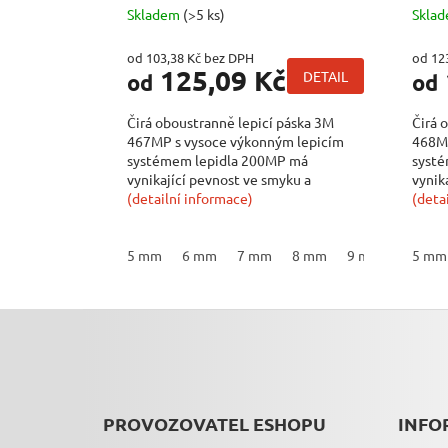
Skladem
(>5 ks)
Skla
od 103,38 Kč bez DPH
od 12
125,09 Kč
DETAIL
od
od
Čirá oboustranně lepicí páska 3M
Čirá 
467MP s vysoce výkonným lepicím
468MP
systémem lepidla 200MP má
systé
vynikající pevnost ve smyku a
vynik
vysokou odolnost proti...
(detailní informace)
vysok
(deta
5 mm
6 mm
7 mm
8 mm
9 mm
10 mm
5 mm
Z
Á
P
A
T
PROVOZOVATEL ESHOPU
INFO
Í