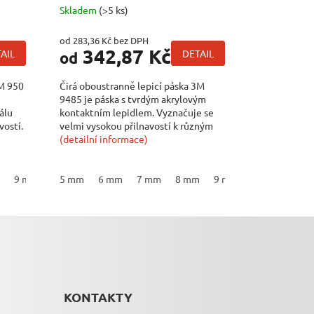
Skladem
(>5 ks)
od 283,36 Kč bez DPH
342,87 Kč
AIL
DETAIL
od
3M 950
Čirá oboustranně lepicí páska 3M
9485 je páska s tvrdým akrylovým
álu
kontaktním lepidlem. Vyznačuje se
vostí.
velmi vysokou přilnavostí k různým
povrchům,...
(detailní informace)
 mm
18 mm
9 mm
14 mm
19 mm
10 mm
5 mm
15 mm
20 mm
11 mm
6 mm
16 mm
7 mm
21 mm
12 mm
17 mm
8 mm
22 mm
13 mm
18 mm
9 mm
23 mm
14 mm
19 mm
10 mm
24 mm
15 mm
20 
11
KONTAKTY