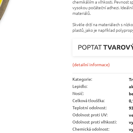
chemikáliím a vlhkosti. Pevnost sp
vysokou počáteční adhezi. Ideální
materiálů.
Skvěle drží na materiálech s níz
plastů, jako je například polyprop
(detailní informace)
Kategorie
:
Tr
Lepidlo
:
a
Nosič
:
be
Celková tloušťka
:
0
Teplotní odolnost
:
93
Odolnost proti UV
:
v
Odolnost proti vlhkosti
:
vy
Chemická odolnost
:
vy