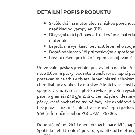
DETAILNÍ POPIS PRODUKTU
Skvěle drží na materiálech s nízkou povrchovo
například polypropylén (PP).
Díky vynikající přilnavosti ke kovům a materi
materiálů.
Lepidlo má vynikající pevnost lepeného spoje
Dobrá odolnost vůči průmyslovým a spotřební
Ideální řešení pro běžné lepení a spojování ši
Univerzální páska s předním postavením na trhu Poku
naše 0,05mm pásky, použijte transferovou lepicí pá
postavením na trhu v oblasti lepení plastů s široký
chemikáliím a vlhkosti a má skvělé lepicí vlastnosti
spoje závisí na čase a teplotě a vykazuje velmi vyso
papír o gramáži 218 g/m2, díky čemuž jde o ideální 
pásky, která pochází ze stejné řady jako akrylátové
bez použití rozpouštědel. Transferová lepicí páska
969 (referenční soubor PGGU2.MH26206).
Doporučené použití: Lepení drsných materiálů, např
Spotřební elektronické přístroje, například telefony,