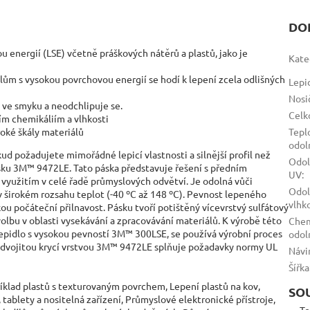
DO
u energií (LSE) včetně práškových nátěrů a plastů, jako je
Kate
álům s vysokou povrchovou energií se hodí k lepení zcela odlišných
Lepi
Nosi
 ve smyku a neodchlipuje se.
Celk
m chemikáliím a vlhkosti
roké škály materiálů
Tepl
odol
d požadujete mimořádné lepicí vlastnosti a silnější profil než
Odol
sku 3M™ 9472LE. Tato páska představuje řešení s předním
UV
:
m využitím v celé řadě průmyslových odvětví. Je odolná vůči
Odol
 v širokém rozsahu teplot (-40 ºC až 148 ºC). Pevnost lepeného
vlhk
kou počáteční přilnavost. Pásku tvoří potištěný vícevrstvý sulfátový
volbu v oblasti vysekávání a zpracovávání materiálů. K výrobě této
Che
 lepidlo s vysokou pevností 3M™ 300LSE, se používá výrobní proces
odol
 s dvojitou krycí vrstvou 3M™ 9472LE splňuje požadavky normy UL
Návi
Šířka
íklad plastů s texturovaným povrchem, Lepení plastů na kov,
SO
 tablety a nositelná zařízení, Průmyslové elektronické přístroje,