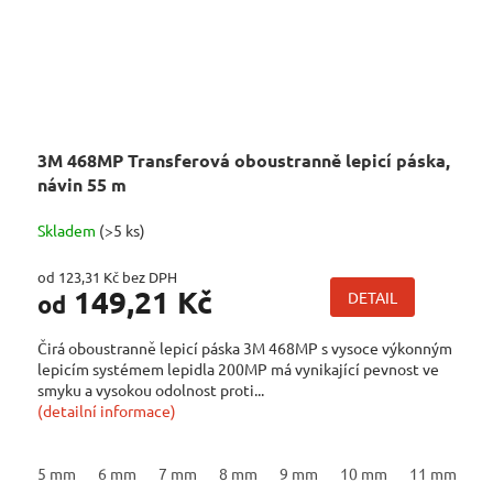
3M 468MP Transferová oboustranně lepicí páska,
návin 55 m
Skladem
(>5 ks)
od 123,31 Kč bez DPH
149,21 Kč
DETAIL
od
Čirá oboustranně lepicí páska 3M 468MP s vysoce výkonným
lepicím systémem lepidla 200MP má vynikající pevnost ve
smyku a vysokou odolnost proti...
(detailní informace)
5 mm
6 mm
7 mm
8 mm
9 mm
10 mm
11 mm
1