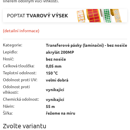
linerem odolným vůči vlhkosti.
(detailní informace)
Kategorie
:
Transferové pásky (laminační) - bez nosiče
Lepidlo
:
akrylát 200MP
Nosič
:
bez nosiče
Celková tloušťka
:
0,05 mm
Teplotní odolnost
:
150 °C
Odolnost proti UV
:
velmi dobrá
Odolnost proti
vynikající
vlhkosti
:
Chemická odolnost
:
vynikající
Návin
:
55 m
Šířka
:
řežeme na míru
Zvolte variantu