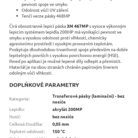
pevnost spoje ve smyku
Odolnost vůči UV záření
Tenčí verze pásky 468MP
Čirá oboustranně lepicí páska
3M 467MP
s vysoce výkonným
lepicím systémem lepidla 200MP má vynikající pevnost ve
smyku a vysokou odolnost proti vlhkosti, chemicky
agresivnímu prostředí i vysokým provozním teplotám.
Poskytuje dlouhodobou trvanlivost spoje především na dobře
lepitelných površích s vysokou povrchovou energií (HSE).
Ihned po aplikaci je možné lepené díly odlepit a přemístit.
Materiál je na obou stranách chráněn papírovým linerem
odolným vůči vlhkosti.
DOPLŇKOVÉ PARAMETRY
Transferové pásky (laminační) - bez
Kategorie
:
nosiče
Lepidlo
:
akrylát 200MP
Nosič
:
bez nosiče
Celková tloušťka
:
0,05 mm
Teplotní odolnost
:
150 °C