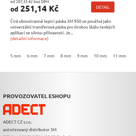
od 207,55 Kč bez DPH
251,14 Kč
DETAIL
od
Čirá oboustranně lepicí páska 3M 950 se používá jako
univerzální transferová páska pro širokou škálu tenkých
aplikací se silnou přilnavostí. Je...
(detailní informace)
5 mm
6 mm
7 mm
8 mm
9 mm
10 mm
11 mm
1
Z
Á
P
A
PROVOZOVATEL ESHOPU
T
Í
ADECT CZ s.r.o.
autorizovaný distributor 3M