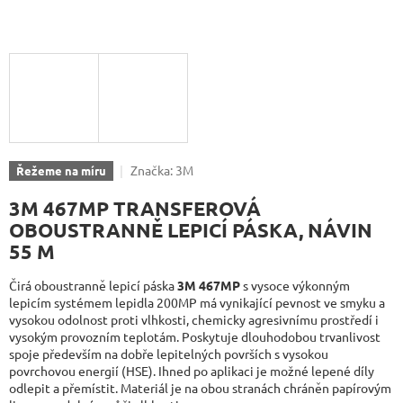
Značka:
3M
Řežeme na míru
3M 467MP TRANSFEROVÁ
OBOUSTRANNĚ LEPICÍ PÁSKA, NÁVIN
55 M
Čirá oboustranně lepicí páska
3M 467MP
s vysoce výkonným
lepicím systémem lepidla 200MP má vynikající pevnost ve smyku a
vysokou odolnost proti vlhkosti, chemicky agresivnímu prostředí i
vysokým provozním teplotám. Poskytuje dlouhodobou trvanlivost
spoje především na dobře lepitelných površích s vysokou
povrchovou energií (HSE). Ihned po aplikaci je možné lepené díly
odlepit a přemístit. Materiál je na obou stranách chráněn papírovým