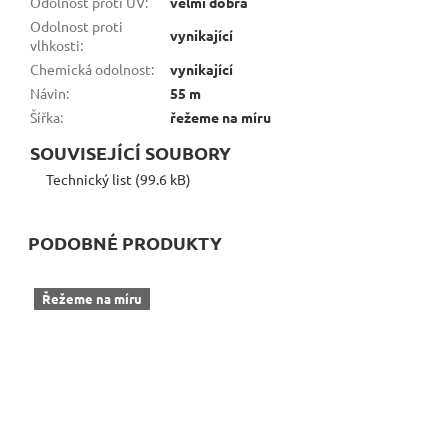
Odolnost proti UV
:
velmi dobrá
Odolnost proti
vynikající
vlhkosti
:
Chemická odolnost
:
vynikající
Návin
:
55 m
Šířka
:
řežeme na míru
SOUVISEJÍCÍ SOUBORY
Technický list (99.6 kB)
PODOBNÉ PRODUKTY
Řežeme na míru