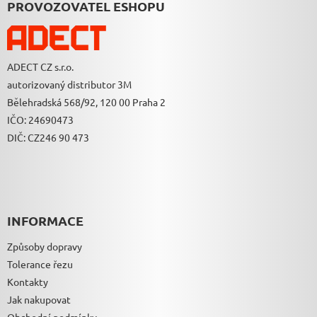
A
PROVOZOVATEL ESHOPU
T
Í
ADECT CZ s.r.o.
autorizovaný distributor 3M
Bělehradská 568/92, 120 00 Praha 2
IČO: 24690473
DIČ: CZ246 90 473
INFORMACE
Způsoby dopravy
Tolerance řezu
Kontakty
Jak nakupovat
Obchodní podmínky