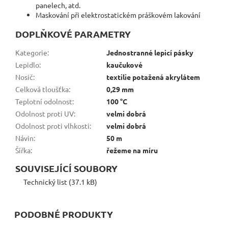
panelech, atd.
Maskování při elektrostatickém práškovém lakování
DOPLŇKOVÉ PARAMETRY
Kategorie
:
Jednostranné lepicí pásky
Lepidlo
:
kaučukové
Nosič
:
textilie potažená akrylátem
Celková tloušťka
:
0,29 mm
Teplotní odolnost
:
100 °C
Odolnost proti UV
:
velmi dobrá
Odolnost proti vlhkosti
:
velmi dobrá
Návin
:
50 m
Šířka
:
řežeme na míru
SOUVISEJÍCÍ SOUBORY
Technický list (37.1 kB)
PODOBNÉ PRODUKTY