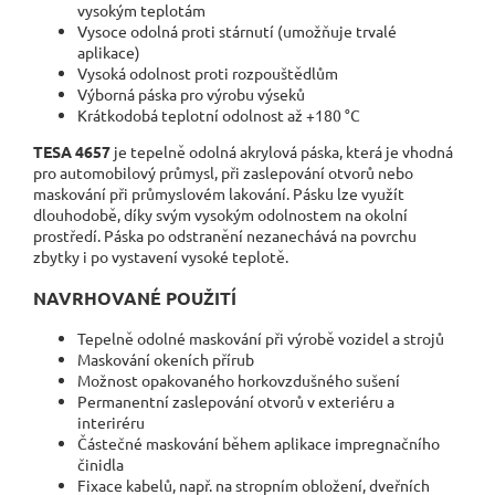
vysokým teplotám
Vysoce odolná proti stárnutí (umožňuje trvalé
aplikace)
Vysoká odolnost proti rozpouštědlům
Výborná páska pro výrobu výseků
Krátkodobá teplotní odolnost až +180 °C
TESA 4657
je tepelně odolná akrylová páska, která je vhodná
pro automobilový průmysl, při zaslepování otvorů nebo
maskování při průmyslovém lakování. Pásku lze využít
dlouhodobě, díky svým vysokým odolnostem na okolní
prostředí. Páska po odstranění nezanechává na povrchu
zbytky i po vystavení vysoké teplotě.
NAVRHOVANÉ POUŽITÍ
Tepelně odolné maskování při výrobě vozidel a strojů
Maskování okeních přírub
Možnost opakovaného horkovzdušného sušení
Permanentní zaslepování otvorů v exteriéru a
interiréru
Částečné maskování během aplikace impregnačního
činidla
Fixace kabelů, např. na stropním obložení, dveřních