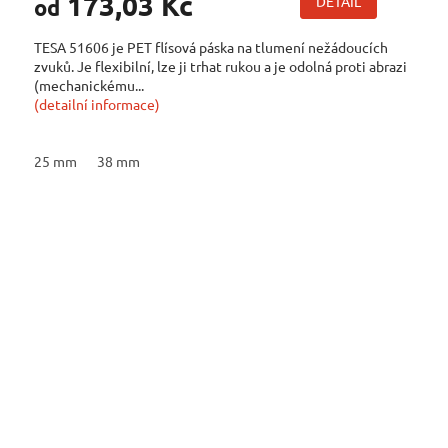
173,03 Kč
DETAIL
od
TESA 51606 je PET flísová páska na tlumení nežádoucích
zvuků. Je flexibilní, lze ji trhat rukou a je odolná proti abrazi
(mechanickému...
(detailní informace)
25 mm
38 mm