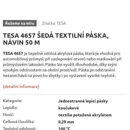
Značka:
TESA
Řežeme na míru
TESA 4657 ŠEDÁ TEXTILNÍ PÁSKA,
NÁVIN 50 M
TESA 4657
je tepelně odolná akrylová páska, která je vhodná pro
automobilový průmysl, při zaslepování otvorů nebo maskování při
průmyslovém lakování. Pásku lze využít dlouhodobě, díky svým
vysokým odolnostem na okolní prostředí. Páska po odstranění
nezanechává na povrchu zbytky i po vystavení vysoké teplotě.
(detailní informace)
Kategorie
:
Jednostranné lepicí pásky
Lepidlo
:
kaučukové
Nosič
:
textilie potažená akrylátem
Celková tloušťka
:
0,29 mm
Teplotní odolnost
:
100 °C