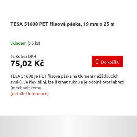
TESA 51608 PET flísová páska, 19 mm x 25 m
Skladem
(>5 ks)
62 Kč bez DPH
75,02 Kč
Do košíku
TESA 51608 je PET flísová páska na tlumení nežádoucích
zvuků. Je flexibilní, lze ji trhat rukou a je odolná proti abrazi
(mechanickému...
(detailní informace)
Z
Á
P