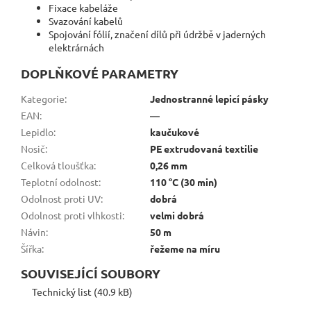
Fixace kabeláže
Svazování kabelů
Spojování fólií, značení dílů při údržbě v jaderných
elektrárnách
DOPLŇKOVÉ PARAMETRY
Kategorie
:
Jednostranné lepicí pásky
EAN
:
—
Lepidlo
:
kaučukové
Nosič
:
PE extrudovaná textilie
Celková tloušťka
:
0,26 mm
Teplotní odolnost
:
110 °C (30 min)
Odolnost proti UV
:
dobrá
Odolnost proti vlhkosti
:
velmi dobrá
Návin
:
50 m
Šířka
:
řežeme na míru
SOUVISEJÍCÍ SOUBORY
Technický list (40.9 kB)