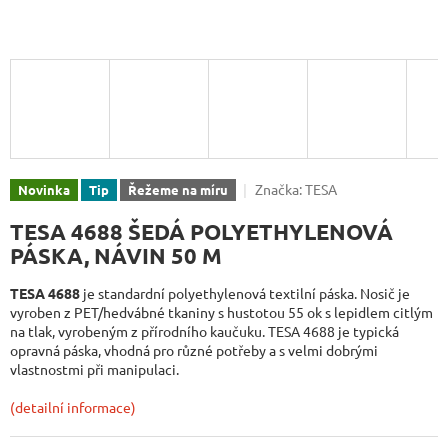
Značka:
TESA
Novinka
Tip
Řežeme na míru
TESA 4688 ŠEDÁ POLYETHYLENOVÁ
PÁSKA, NÁVIN 50 M
TESA 4688
je standardní polyethylenová textilní páska. Nosič je
vyroben z PET/hedvábné tkaniny s hustotou 55 ok s lepidlem citlým
na tlak, vyrobeným z přírodního kaučuku. TESA 4688 je typická
opravná páska, vhodná pro různé potřeby a s velmi dobrými
vlastnostmi při manipulaci.
(detailní informace)