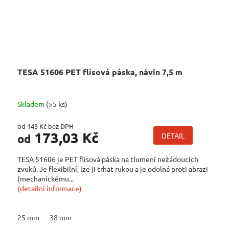
TESA 51606 PET flísová páska, návin 7,5 m
Skladem
(>5 ks)
od 143 Kč bez DPH
173,03 Kč
DETAIL
od
TESA 51606 je PET flísová páska na tlumení nežádoucích
zvuků. Je flexibilní, lze ji trhat rukou a je odolná proti abrazi
(mechanickému...
(detailní informace)
25 mm
38 mm