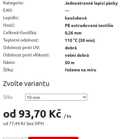
Kategorie
:
Jednostranné lepicí pásky
EAN
:
—
Lepidlo
:
kaučukové
Nosič
:
PE extrudovaná textilie
Celková tloušťka
:
0,26 mm
Teplotní odolnost
:
110 °C (30 min)
Odolnost proti UV
:
dobrá
Odolnost proti vlhkosti
:
velmi dobrá
Návin
:
50 m
Šířka
:
řežeme na míru
Zvolte variantu
Šířka
od
93,70 Kč
/ ks
od
77,44 Kč
bez DPH
Měrná