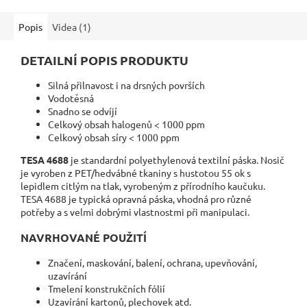
Popis
Videa (1)
DETAILNÍ POPIS PRODUKTU
Silná přilnavost i na drsných površích
Vodotěsná
Snadno se odvíjí
Celkový obsah halogenů
< 1000 ppm
Celkový obsah síry < 1000 ppm
TESA 4688
je standardní polyethylenová textilní páska. Nosič
je vyroben z PET/hedvábné tkaniny s hustotou 55 ok s
lepidlem citlým na tlak, vyrobeným z přírodního kaučuku.
TESA 4688 je typická opravná páska, vhodná pro různé
potřeby a s velmi dobrými vlastnostmi při manipulaci.
NAVRHOVANÉ POUŽITÍ
Značení, maskování, balení, ochrana, upevňování,
uzavírání
Tmelení konstrukčních fólií
Uzavírání kartonů, plechovek atd.