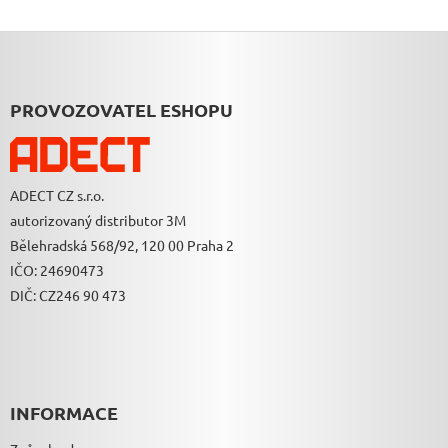
Z
Á
P
A
PROVOZOVATEL ESHOPU
T
Í
ADECT CZ s.r.o.
autorizovaný distributor 3M
Bělehradská 568/92, 120 00 Praha 2
IČO: 24690473
DIČ: CZ246 90 473
INFORMACE