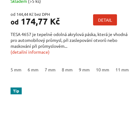
Skladem
(>5 ks)
od 144,44 Kč bez DPH
174,77 Kč
DETAIL
od
TESA 4657 je tepelně odolná akrylová páska, která je vhodná
pro automobilový průmysl, při zaslepování otvorů nebo
maskování při průmyslovém...
(detailní informace)
5 mm
6 mm
7 mm
8 mm
9 mm
10 mm
11 mm
1
Tip