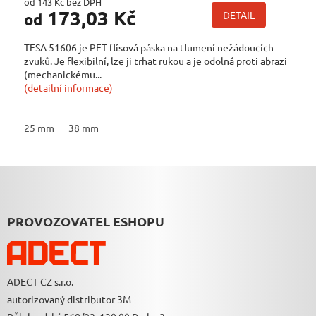
od 143 Kč bez DPH
173,03 Kč
DETAIL
od
TESA 51606 je PET flísová páska na tlumení nežádoucích
zvuků. Je flexibilní, lze ji trhat rukou a je odolná proti abrazi
(mechanickému...
(detailní informace)
25 mm
38 mm
Z
Á
P
A
PROVOZOVATEL ESHOPU
T
Í
ADECT CZ s.r.o.
autorizovaný distributor 3M