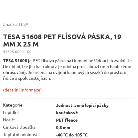
Značka:
TESA
TESA 51608 PET FLÍSOVÁ PÁSKA, 19
MM X 25 M
51608-00001-00
TESA 51608
je PET flísová páska na tlumení nežádoucích zvuků. Je
flexibilní, lze ji trhat rukou a je odolná proti abrazi (mechanickému
obrušování). Je určena na ovíjení kabelových svazků do prostoru
řidiče a spolucestujících.
(detailní informace)
Kategorie
:
Jednostranné lepicí pásky
Lepidlo
:
kaučukové
Nosič
:
PET fleece
Celková tloušťka
:
0,8 mm
Teplotní odolnost
:
-40 °C do 105 °C