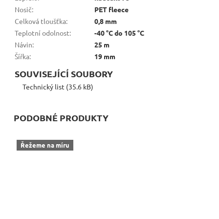
Nosič
:
PET fleece
Celková tloušťka
:
0,8 mm
Teplotní odolnost
:
-40 °C do 105 °C
Návin
:
25 m
Šířka
:
19 mm
SOUVISEJÍCÍ SOUBORY
Technický list (35.6 kB)
PODOBNÉ PRODUKTY
Řežeme na míru