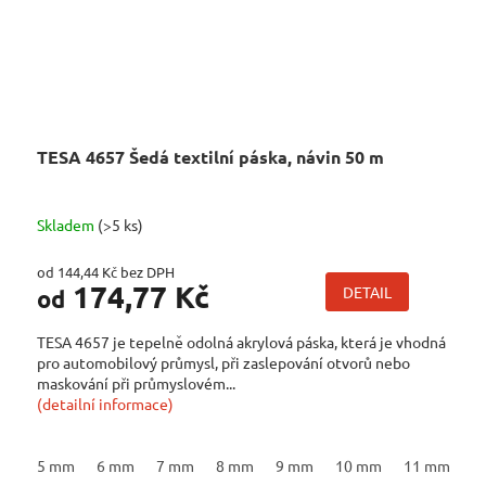
TESA 4657 Šedá textilní páska, návin 50 m
Skladem
(>5 ks)
od 144,44 Kč bez DPH
174,77 Kč
DETAIL
od
TESA 4657 je tepelně odolná akrylová páska, která je vhodná
pro automobilový průmysl, při zaslepování otvorů nebo
maskování při průmyslovém...
(detailní informace)
5 mm
6 mm
7 mm
8 mm
9 mm
10 mm
11 mm
1